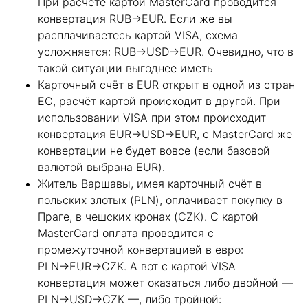
При расчёте картой MasterCard проводится
конвертация RUB→EUR. Если же вы
расплачиваетесь картой VISA, схема
усложняется: RUB→USD→EUR. Очевидно, что в
такой ситуации выгоднее иметь
Карточный счёт в EUR открыт в одной из стран
ЕС, расчёт картой происходит в другой. При
использовании VISA при этом происходит
конвертация EUR→USD→EUR, с MasterCard же
конвертации не будет вовсе (если базовой
валютой выбрана EUR).
Житель Варшавы, имея карточный счёт в
польских злотых (PLN), оплачивает покупку в
Праге, в чешских кронах (CZK). С картой
MasterCard оплата проводится с
промежуточной конвертацией в евро:
PLN→EUR→CZK. А вот с картой VISA
конвертация может оказаться либо двойной —
PLN→USD→CZK —, либо тройной: